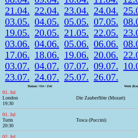
21.04.
22.04.
23.04.
24.04.
25.
03.05.
04.05.
05.05.
07.05.
08.
19.05.
20.05.
21.05.
22.05.
23.
03.06.
04.06.
05.06.
06.06.
08.
17.06.
18.06.
19.06.
20.06.
22.
03.07.
04.07.
07.07.
09.07.
10.
23.07.
24.07.
25.07.
26.07.
Datum / Ort / Zeit
Werk (Kom
01. Jul
London
Die Zauberflöte (Mozart)
19:30
01. Jul
Turin
Tosca (Puccini)
20:30
02. Jul