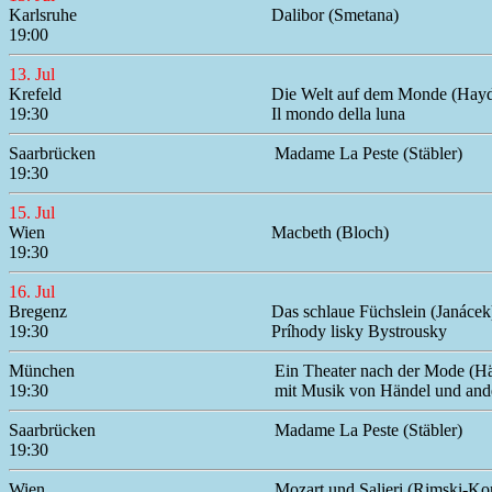
Karlsruhe
Dalibor (Smetana)
19:00
13. Jul
Krefeld
Die Welt auf dem Monde (Hay
19:30
Il mondo della luna
Saarbrücken
Madame La Peste (Stäbler)
19:30
15. Jul
Wien
Macbeth (Bloch)
19:30
16. Jul
Bregenz
Das schlaue Füchslein (Janácek
19:30
Príhody lisky Bystrousky
München
Ein Theater nach der Mode (H
19:30
mit Musik von Händel und and
Saarbrücken
Madame La Peste (Stäbler)
19:30
Wien
Mozart und Salieri (Rimski-K