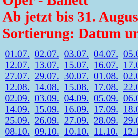
Oper - Ballett
Ab jetzt bis 31. Augu
Sortierung: Datum un
01.07.
02.07.
03.07.
04.07.
05.
12.07.
13.07.
15.07.
16.07.
17.
27.07.
29.07.
30.07.
01.08.
02.
12.08.
14.08.
15.08.
17.08.
22.
02.09.
03.09.
04.09.
05.09.
06.
14.09.
15.09.
16.09.
17.09.
18.
25.09.
26.09.
27.09.
28.09.
29.
08.10.
09.10.
10.10.
11.10.
12.