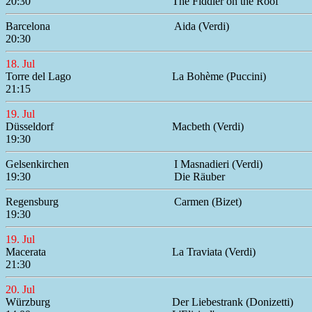
20:30
The Fiddler on the Roof
Barcelona
Aida (Verdi)
20:30
18. Jul
Torre del Lago
La Bohème (Puccini)
21:15
19. Jul
Düsseldorf
Macbeth (Verdi)
19:30
Gelsenkirchen
I Masnadieri (Verdi)
19:30
Die Räuber
Regensburg
Carmen (Bizet)
19:30
19. Jul
Macerata
La Traviata (Verdi)
21:30
20. Jul
Würzburg
Der Liebestrank (Donizetti)