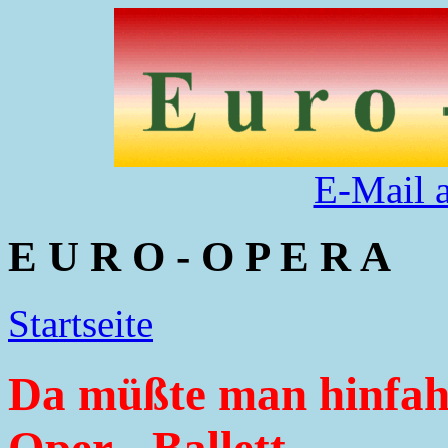
E-Mail 
E U R O - O P E R A
Startseite
Da müßte man hinfah