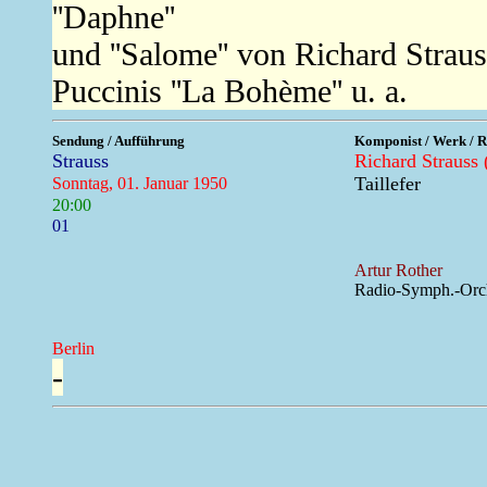
''Daphne''
und ''Salome'' von Richard Straus
Puccinis ''La Bohème'' u. a.
Sendung / Aufführung
Komponist / Werk / R
Strauss
Richard Strauss 
Taillefer
Sonntag, 01. Januar 1950
20:00
01
Artur Rother
Radio-Symph.-Orch
Berlin
-