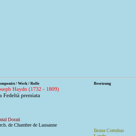
mponist / Werk / Rolle
Besetzung
oseph Haydn (1732 - 1809)
a Fedeltà premiata
ntal Dorati
rch. de Chambre de Lausanne
Ileana Cotrubas
Landy