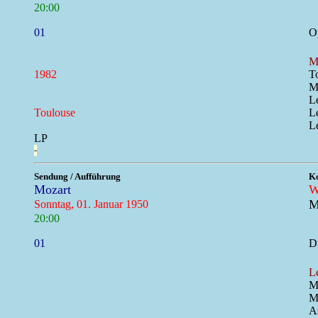
20:00
01
O
M
1982
T
M
L
Toulouse
L
L
LP
-
Sendung / Aufführung
Ko
Mozart
W
M
Sonntag, 01. Januar 1950
20:00
01
Dr
L
M
Mi
A