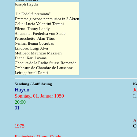
Joseph Haydn
"La Fedeltà premiata"
Dramma giocoso per musica in 3 Akten
Celia: Lucia Valentini Terrani
Fileno: Tonny Landy
Amaranta: Frederica von Stade
Perrucchetto: Alan Titus
Nerina: Ileana Cotrubas
Lindoro: Luigi Alva
Melibeo: Maurizio Mazzieri
Diana: Kari Lövaas
Choeurs de la Radio Suisse Romande
Orchestre de Chambre de Lausanne
Leitug: Antal Dorati
Sendung / Aufführung
Ko
Haydn
J
L
Sonntag, 01. Januar 1950
20:00
01
A
1975
O
Eszterháza Opera Cycle