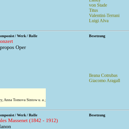
von Stade
Titus
Valentini-Terrani
Luigi Alva
mponist / Werk / Rolle
Besetzung
onzert
propos Oper
Ileana Cotrubas
Giacomo Aragall
y, Anna Tomova Sintow u. a.;
mponist / Werk / Rolle
Besetzung
ules Massenet (1842 - 1912)
anon