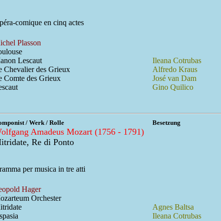
péra-comique en cinq actes
ichel Plasson
oulouse
anon Lescaut
Ileana Cotrubas
e Chevalier des Grieux
Alfredo Kraus
e Comte des Grieux
José van Dam
escaut
Gino Quilico
mponist / Werk / Rolle
Besetzung
olfgang Amadeus Mozart (1756 - 1791)
itridate, Re di Ponto
amma per musica in tre atti
eopold Hager
ozarteum Orchester
tridate
Agnes Baltsa
spasia
Ileana Cotrubas