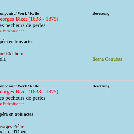
mponist / Werk / Rolle
Besetzung
eorges Bizet (1838 - 1875)
es pecheurs de perles
e Perlenfischer
éra en trois actes
urt Eichhorn
ila
Ileana Cotrubas
mponist / Werk / Rolle
Besetzung
eorges Bizet (1838 - 1875)
es pecheurs de perles
e Perlenfischer
éra en trois actes
eorges Prêtre
rch. de l'Opera