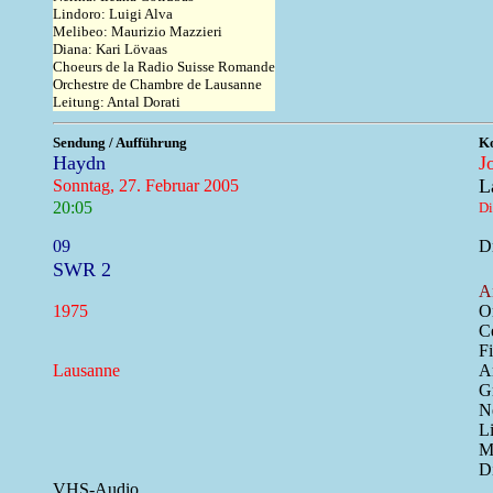
Lindoro: Luigi Alva
Melibeo: Maurizio Mazzieri
Diana: Kari Lövaas
Choeurs de la Radio Suisse Romande
Orchestre de Chambre de Lausanne
Leitung: Antal Dorati
Sendung / Aufführung
Ko
Haydn
J
L
Sonntag, 27. Februar 2005
20:05
Di
09
Dr
SWR 2
A
1975
O
Ce
F
Lausanne
A
G
N
L
M
D
VHS-Audio