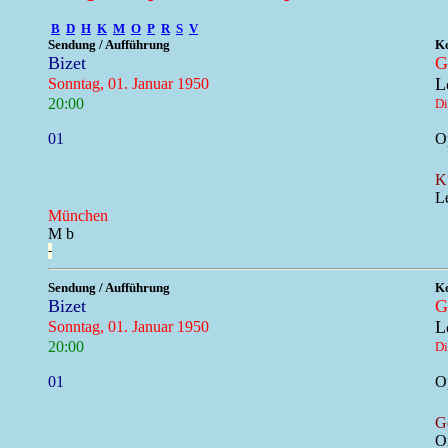
B
D
H
K
M
O
P
R
S
V
Sendung / Aufführung
Ko
Bizet
G
L
Sonntag, 01. Januar 1950
20:00
Di
01
Op
K
Le
München
M b
-
Sendung / Aufführung
Ko
Bizet
G
L
Sonntag, 01. Januar 1950
20:00
Di
01
Op
G
O