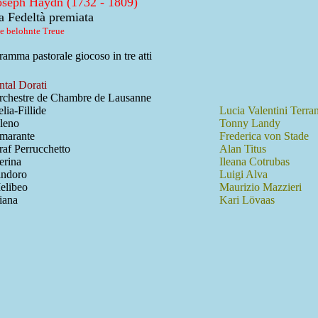
oseph Haydn (1732 - 1809)
a Fedeltà premiata
e belohnte Treue
amma pastorale giocoso in tre atti
ntal Dorati
rchestre de Chambre de Lausanne
lia-Fillide
Lucia Valentini Terran
ileno
Tonny Landy
marante
Frederica von Stade
raf Perrucchetto
Alan Titus
erina
Ileana Cotrubas
indoro
Luigi Alva
elibeo
Maurizio Mazzieri
iana
Kari Lövaas