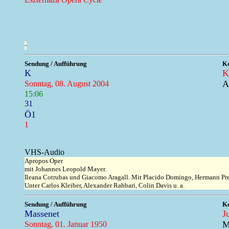
-
Sendung / Aufführung
Ko
K
K
A
Sonntag, 08. August 2004
15:06
31
Ö1
1
VHS-Audio
Apropos Oper
mit Johannes Leopold Mayer.
Ileana Cotrubas und Giacomo Aragall. Mit Placido Domingo, Hermann Pre
Unter Carlos Kleiber, Alexander Rahbari, Colin Davis u. a.
Sendung / Aufführung
Ko
Massenet
J
M
Sonntag, 01. Januar 1950