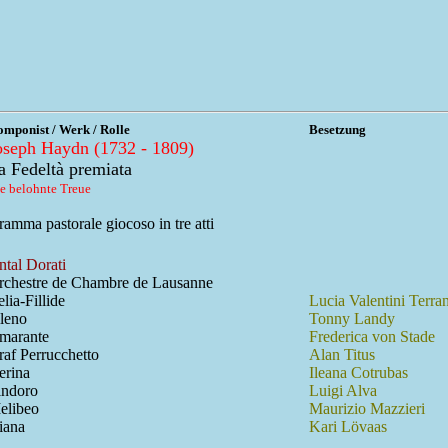
mponist / Werk / Rolle
Besetzung
oseph Haydn (1732 - 1809)
a Fedeltà premiata
e belohnte Treue
amma pastorale giocoso in tre atti
ntal Dorati
rchestre de Chambre de Lausanne
lia-Fillide
Lucia Valentini Terran
ileno
Tonny Landy
marante
Frederica von Stade
raf Perrucchetto
Alan Titus
erina
Ileana Cotrubas
indoro
Luigi Alva
elibeo
Maurizio Mazzieri
iana
Kari Lövaas