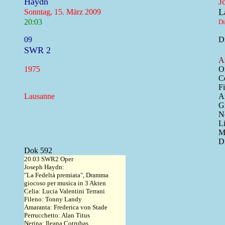
Haydn
J
L
Sonntag, 15. März 2009
20:03
Di
09
Dr
SWR 2
A
1975
O
Ce
F
Lausanne
A
G
N
L
M
D
Dok 592
20.03 SWR2 Oper
Joseph Haydn:
"La Fedeltà premiata", Dramma
giocoso per musica in 3 Akten
Celia: Lucia Valentini Terrani
Fileno: Tonny Landy
Amaranta: Frederica von Stade
Perrucchetto: Alan Titus
Nerina: Ileana Cotrubas