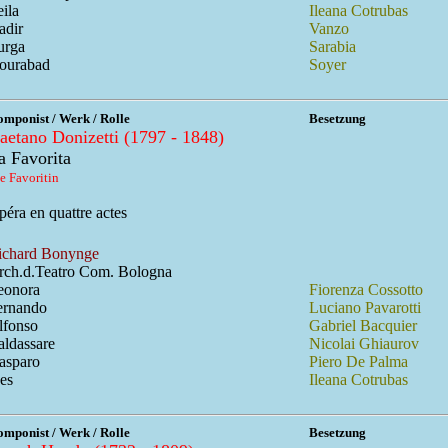
ila
Ileana Cotrubas
adir
Vanzo
urga
Sarabia
ourabad
Soyer
mponist / Werk / Rolle
Besetzung
aetano Donizetti (1797 - 1848)
a Favorita
e Favoritin
éra en quattre actes
ichard Bonynge
rch.d.Teatro Com. Bologna
eonora
Fiorenza Cossotto
ernando
Luciano Pavarotti
lfonso
Gabriel Bacquier
aldassare
Nicolai Ghiaurov
asparo
Piero De Palma
es
Ileana Cotrubas
mponist / Werk / Rolle
Besetzung