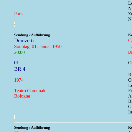
Le
N
Paris
Z
N
-
Sendung / Aufführung
Ko
Donizetti
G
L
Sonntag, 01. Januar 1950
20:00
Di
01
Op
BR 4
R
1974
O
L
Teatro Comunale
F
Bologna
A
B
G
In
-
Sendung / Aufführung
Ko