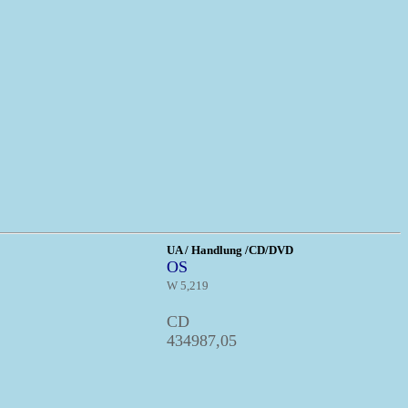
UA / Handlung /CD/DVD
OS
W 5,219
CD
434987,05