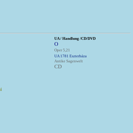
UA / Handlung /CD/DVD
O
Oper 5,21
UA 1781 Eszterháza
Antike Sagenwelt
CD
i