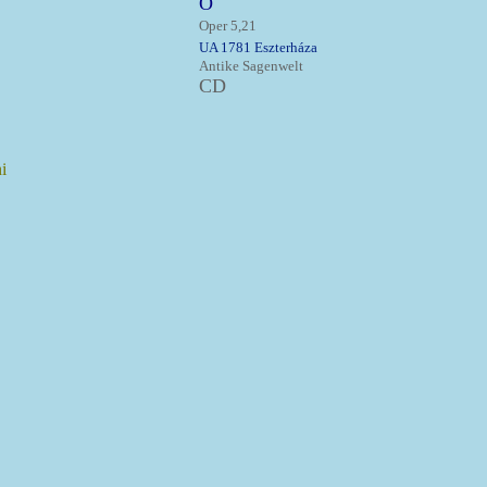
O
Oper 5,21
UA 1781 Eszterháza
Antike Sagenwelt
CD
i