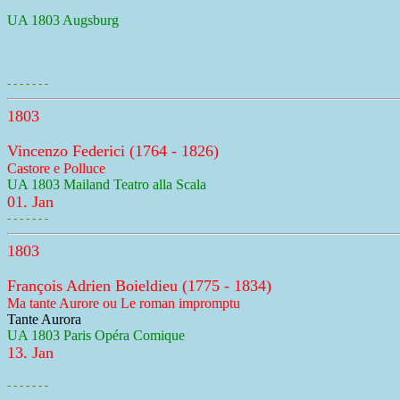
UA 1803 Augsburg
- - - - - - -
1803
Vincenzo Federici (1764 - 1826)
Castore e Polluce
UA 1803 Mailand Teatro alla Scala
01. Jan
- - - - - - -
1803
François Adrien Boieldieu (1775 - 1834)
Ma tante Aurore ou Le roman impromptu
Tante Aurora
UA 1803 Paris Opéra Comique
13. Jan
- - - - - - -