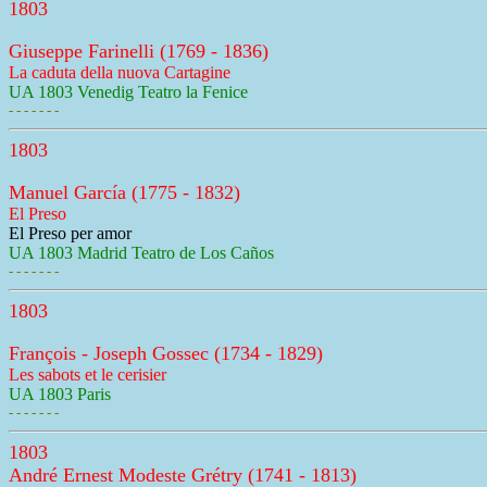
1803
Giuseppe Farinelli (1769 - 1836)
La caduta della nuova Cartagine
UA 1803 Venedig Teatro la Fenice
- - - - - - -
1803
Manuel García (1775 - 1832)
El Preso
El Preso per amor
UA 1803 Madrid Teatro de Los Caños
- - - - - - -
1803
François - Joseph Gossec (1734 - 1829)
Les sabots et le cerisier
UA 1803 Paris
- - - - - - -
1803
André Ernest Modeste Grétry (1741 - 1813)