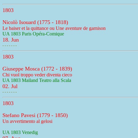
1803
Nicolò Isouard (1775 - 1818)
Le baiser et la quittance ou Une aventure de garnison
UA 1803 Paris Opéra-Comique
18. Jun
- - - - - - -
1803
Giuseppe Mosca (1772 - 1839)
Chi vuol troppo veder diventa cieco
UA 1803 Mailand Teatro alla Scala
02. Jul
- - - - - - -
1803
Stefano Pavesi (1779 - 1850)
Un avvertimento al gelosi
UA 1803 Venedig