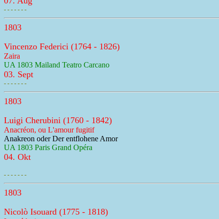
07. Aug
- - - - - - -
1803
Vincenzo Federici (1764 - 1826)
Zaira
UA 1803 Mailand Teatro Carcano
03. Sept
- - - - - - -
1803
Luigi Cherubini (1760 - 1842)
Anacréon, ou L'amour fugitif
Anakreon oder Der entflohene Amor
UA 1803 Paris Grand Opéra
04. Okt
- - - - - - -
1803
Nicolò Isouard (1775 - 1818)