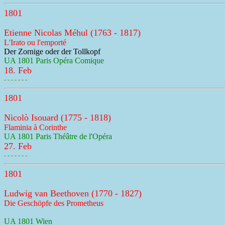
1801
Etienne Nicolas Méhul (1763 - 1817)
L'Irato ou l'emporté
Der Zornige oder der Tollkopf
UA 1801 Paris Opéra Comique
18. Feb
- - - - - - -
1801
Nicolò Isouard (1775 - 1818)
Flaminia à Corinthe
UA 1801 Paris Théâtre de l'Opéra
27. Feb
- - - - - - -
1801
Ludwig van Beethoven (1770 - 1827)
Die Geschöpfe des Prometheus
UA 1801 Wien