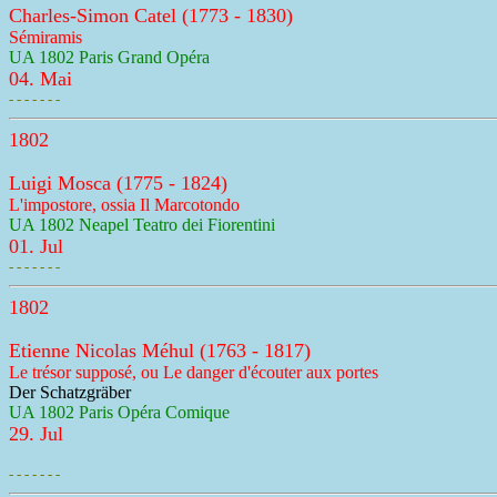
Charles-Simon Catel (1773 - 1830)
Sémiramis
UA 1802 Paris Grand Opéra
04. Mai
- - - - - - -
1802
Luigi Mosca (1775 - 1824)
L'impostore, ossia Il Marcotondo
UA 1802 Neapel Teatro dei Fiorentini
01. Jul
- - - - - - -
1802
Etienne Nicolas Méhul (1763 - 1817)
Le trésor supposé, ou Le danger d'écouter aux portes
Der Schatzgräber
UA 1802 Paris Opéra Comique
29. Jul
- - - - - - -