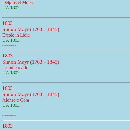
Delphis et Mopsa
UA 1803
- - - - - - -
1803
Simon Mayr (1763 - 1845)
Ercole in Lidia
UA 1803
- - - - - - -
1803
Simon Mayr (1763 - 1845)
Le finte rivali
UA 1803
- - - - - - -
1803
Simon Mayr (1763 - 1845)
Alonso e Cora
UA 1803
- - - - - - -
1803