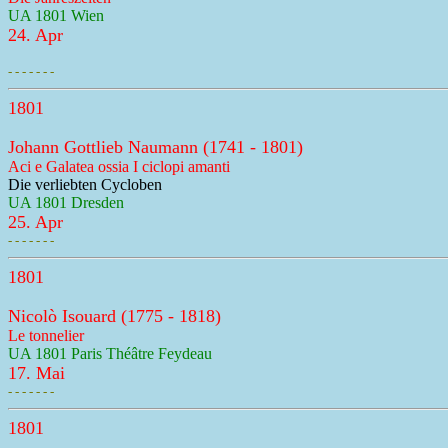
UA 1801 Wien
24. Apr
- - - - - - -
1801
Johann Gottlieb Naumann (1741 - 1801)
Aci e Galatea ossia I ciclopi amanti
Die verliebten Cycloben
UA 1801 Dresden
25. Apr
- - - - - - -
1801
Nicolò Isouard (1775 - 1818)
Le tonnelier
UA 1801 Paris Théâtre Feydeau
17. Mai
- - - - - - -
1801