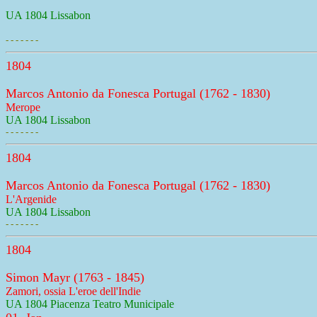
UA 1804 Lissabon
- - - - - - -
1804
Marcos Antonio da Fonesca Portugal (1762 - 1830)
Merope
UA 1804 Lissabon
- - - - - - -
1804
Marcos Antonio da Fonesca Portugal (1762 - 1830)
L'Argenide
UA 1804 Lissabon
- - - - - - -
1804
Simon Mayr (1763 - 1845)
Zamori, ossia L'eroe dell'Indie
UA 1804 Piacenza Teatro Municipale