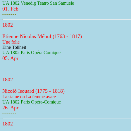
UA 1802 Venedig Teatro San Samuele
01. Feb
- - - - - - -
1802
Etienne Nicolas Méhul (1763 - 1817)
Une folie
Eine Tollheit
UA 1802 Paris Opéra Comique
05. Apr
- - - - - - -
1802
Nicolò Isouard (1775 - 1818)
La statue ou La femme avare
UA 1802 Paris Opéra-Comique
26. Apr
- - - - - - -
1802