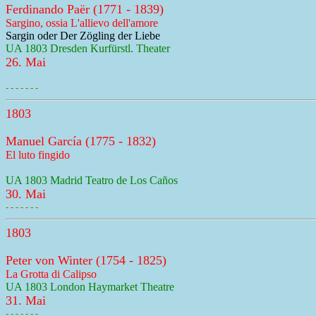
Ferdinando Paër (1771 - 1839)
Sargino, ossia L'allievo dell'amore
Sargin oder Der Zögling der Liebe
UA 1803 Dresden Kurfürstl. Theater
26. Mai
- - - - - - -
1803
Manuel García (1775 - 1832)
El luto fingido
UA 1803 Madrid Teatro de Los Caños
30. Mai
- - - - - - -
1803
Peter von Winter (1754 - 1825)
La Grotta di Calipso
UA 1803 London Haymarket Theatre
31. Mai
- - - - - - -