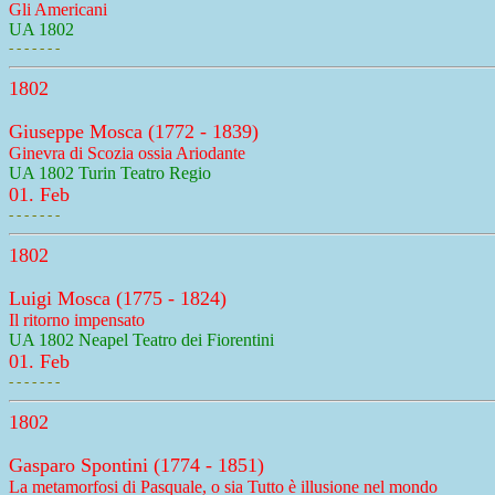
Gli Americani
UA 1802
- - - - - - -
1802
Giuseppe Mosca (1772 - 1839)
Ginevra di Scozia ossia Ariodante
UA 1802 Turin Teatro Regio
01. Feb
- - - - - - -
1802
Luigi Mosca (1775 - 1824)
Il ritorno impensato
UA 1802 Neapel Teatro dei Fiorentini
01. Feb
- - - - - - -
1802
Gasparo Spontini (1774 - 1851)
La metamorfosi di Pasquale, o sia Tutto è illusione nel mondo