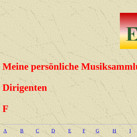
Meine persönliche Musiksamml
Dirigenten
F
A
B
C
D
E
F
G
H
I