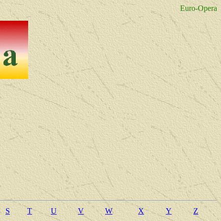
Euro-Opera
S
T
U
V
W
X
Y
Z