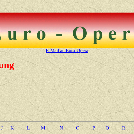
E-Mail an Euro-Opera
ung
J
K
L
M
N
O
P
Q
R